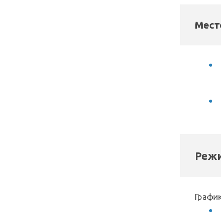
Мест
Режи
График