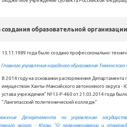
бюджетное учреждение субъекта Российской Федерац
 создания образовательной организации
13.11.1989 года было создано профессионально-технич
 Главного управления народного образования Тюменского
В 2014 году на основании распоряжения Департамента 
имуществом Ханты-Мансийского автономного округа - 
устава учреждения" №13-Р-460 от 21.03.2014 года был
"Лангепасский политехнический колледж"
ряжение Департамента по управлению государст
омного округа - Югры "О переименовании и утверж