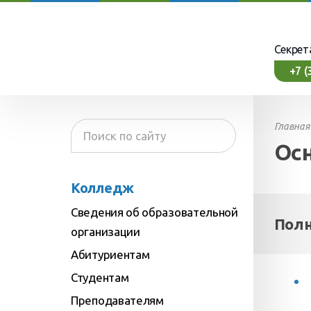
Секрет
+7 (
Главная
Ос
Колледж
Сведения об образовательной
Полн
организации
Абитуриентам
 управления образовательной
приема
Студентам
фессии
о распорядка
Преподавателям