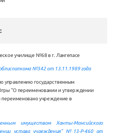
ии
:
еское училище №68 в г. Лангепасе
 облисполкома №342 от 13.11.1989 года
по управлению государственным
Югры "О переименовании и утверждении
о переименовано учреждение в
венным имуществом Ханты-Мансийского
дении устава учреждения" №13-Р-460 от