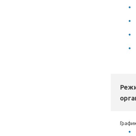
Режи
орга
График