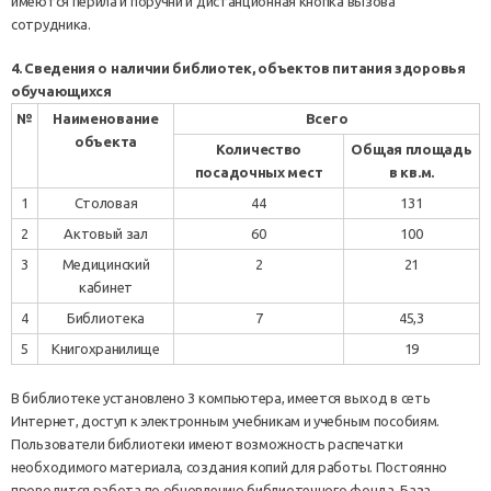
имеются перила и поручни и дистанционная кнопка вызова
сотрудника.
4. Сведения
о наличии библиотек, объектов питания здоровья
обучающихся
№
Наименование
Всего
объекта
Количество
Общая площадь
посадочных мест
в кв.м.
1
Столовая
44
131
2
Актовый зал
60
100
3
Медицинский
2
21
кабинет
4
Библиотека
7
45,3
5
Книгохранилище
19
В библиотеке установлено 3 компьютера, имеется выход в сеть
Интернет, доступ к электронным учебникам и учебным пособиям.
Пользователи библиотеки имеют возможность распечатки
необходимого материала, создания копий для работы. Постоянно
проводится работа по обновлению библиотечного фонда. База