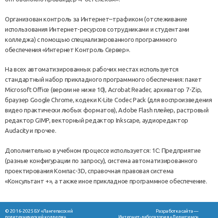
Организован контроль за Интернет–трафиком (отслеживание
использования Интернет-ресурсов сотрудниками и студентами
колледжа) с помощью специализированного программного
обеспечения «Интернет Контроль Сервер».
На всех автоматизированных рабочих местах используется
стандартный набор прикладного программного обеспечения: пакет
Microsoft Office (версии не ниже 10), Acrobat Reader, архиватор 7-Zip,
браузер Google Chrome, кодеки K-Lite Codec Pack (для воспроизведения
видео практически любых форматов), Adobe Flash плейер, растровый
редактор GIMP, векторный редактор Inkscape, аудиоредактор
Audacity и прочее.
Дополнительно в учебном процессе используется: 1С: Предприятие
(разные конфигурации по запросу), система автоматизированного
проектирования Компас-3D, справочная правовая система
«Консультант +», а также иное прикладное программное обеспечение.
© 2016-2025 БУ «Лангепасский
Разработка сайта —
политехнический колледж»
Интернет-лаборатория «Делиссимо»