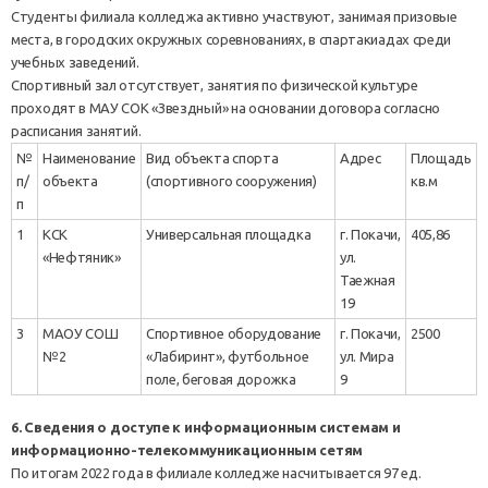
Студенты филиала колледжа активно участвуют, занимая призовые
места, в городских окружных соревнованиях, в спартакиадах среди
учебных заведений.
Спортивный зал отсутствует, занятия по физической культуре
проходят в МАУ СОК «Звездный» на основании договора согласно
расписания занятий.
№
Наименование
Вид объекта спорта
Адрес
Площадь
п/
объекта
(спортивного сооружения)
кв.м
п
1
КСК
Универсальная площадка
г. Покачи,
405,86
«Нефтяник»
ул.
Таежная
19
3
МАОУ СОШ
Спортивное оборудование
г. Покачи,
2500
№2
«Лабиринт», футбольное
ул. Мира
поле, беговая дорожка
9
6. Сведения
о доступе к информационным системам и
информационно-телекоммуникационным сетям
По итогам 2022 года в филиале колледже насчитывается 97 ед.