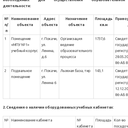
деятельности:
№
Наименование
Адрес
Назначение
Площадь
Право
п/
объекта
объекта
объекта
кв.м
п
1
Помещение
г. Покачи,
Организация
1737,6
Свиде
«МПУ №1»
ул.
ведение
госуда
учебный корпус
Ленина,
образовательного
регист
д.6
процесса
28.05.20
86-АБ 
2
Подвальное
г. Покачи,
Лыжная база, тир
143,1
Свидет
помещение
ул.
госуда
Ленина 6
регист
12.12.20
86-АБ 
2. Сведения о наличии оборудованных учебных кабинетах
:
№
Наименование кабинета
№
Площадь
Кол-во
кабинета
посадо