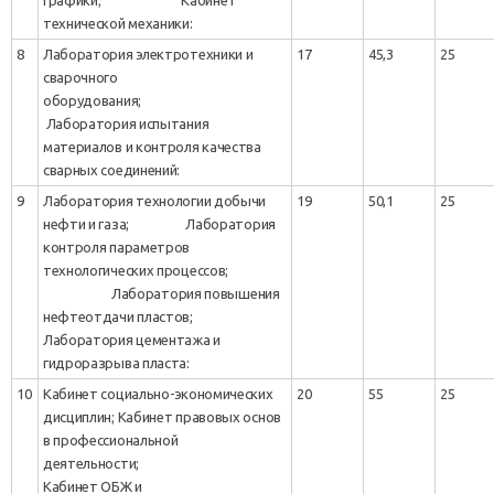
технической механики:
8
Лаборатория электротехники и
17
45,3
25
сварочного
оборудования;
Лаборатория испытания
материалов и контроля качества
сварных соединений:
9
Лаборатория технологии добычи
19
50,1
25
нефти и газа; Лаборатория
контроля параметров
технологических процессов;
Лаборатория повышения
нефтеотдачи пластов;
Лаборатория цементажа и
гидроразрыва пласта:
10
Кабинет социально-экономических
20
55
25
дисциплин; Кабинет правовых основ
в профессиональной
деятельности;
Кабинет ОБЖ и