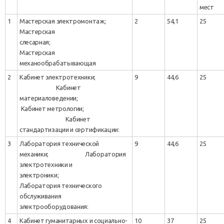
мест
1
Мастерская электромонтаж;
2
54,1
25
Мастерская
слесарная;
Мастерская
механообрабатывающая
2
Кабинет электротехники;
9
44,6
25
Кабинет
материаловедении;
Кабинет метрологии;
Кабинет
стандартизации и сертификации:
3
Лаборатория технической
9
44,6
25
механики; Лаборатория
электротехники и
электроники;
Лаборатория технического
обслуживания
электрооборудования:
4
Кабинет гуманитарных и социально-
10
37
25