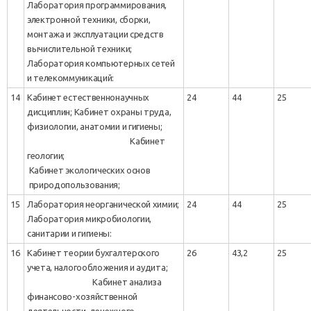
Лаборатория программирования,
электронной техники, сборки,
монтажа и эксплуатации средств
вычислительной техники;
Лаборатория компьютерных сетей
и телекоммуникаций:
14
Кабинет естественнонаучных
24
44
25
дисциплин; Кабинет охраны труда,
физиологии, анатомии и гигиены;
Кабинет
геологии;
Кабинет экологических основ
природопользования;
15
Лаборатория неорганической химии;
24
44
25
Лаборатория микробиологии,
санитарии и гигиены:
16
Кабинет теории бухгалтерского
26
43,2
25
учета, налогообложения и аудита;
Кабинет анализа
финансово-хозяйственной
деятельности, денежного