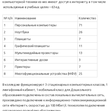
компьютерной техники из них имеют доступ к интернету, в том числе
используемые в учебных целях – 63 ед.
№ п/п
Наименование
Количество
1
Персональные компьютеры
71
2
Ноутбуки
26
3
Планшеты
7
4
Графический планшеты
11
5
Мультимедийные проекторы
13
6
Интерактивные доски
3
7
Принтеры
7
8
Многофункциональные устройства (МФУ)
25
В колледже функционируют 3 стационарных компьютерных классов, 1
лингафонный кабинет, 1 мобильный класс для Дошкольного
образования подключены в состав локальных вычислительных сеть,
произведено подключение к информационно-телекоммуникационной
сети «Интернет», скоростью до 100 Мбит/с технологии подключения
оптоволокно провайдер «Ростелеком».