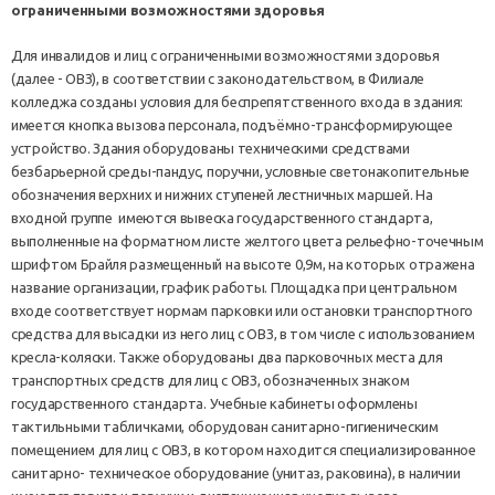
ограниченными возможностями здоровья
Для инвалидов и лиц с ограниченными возможностями здоровья
(далее - ОВЗ), в соответствии с законодательством, в Филиале
колледжа созданы условия для беспрепятственного входа в здания:
имеется кнопка вызова персонала, подъёмно-трансформирующее
устройство. Здания оборудованы техническими средствами
безбарьерной среды-пандус, поручни, условные светонакопительные
обозначения верхних и нижних ступеней лестничных маршей. На
входной группе имеются вывеска государственного стандарта,
выполненные на форматном листе желтого цвета рельефно-точечным
шрифтом Брайля размещенный на высоте 0,9м, на которых отражена
название организации, график работы. Площадка при центральном
входе соответствует нормам парковки или остановки транспортного
средства для высадки из него лиц с ОВЗ, в том числе с использованием
кресла-коляски. Также оборудованы два парковочных места для
транспортных средств для лиц с ОВЗ, обозначенных знаком
государственного стандарта. Учебные кабинеты оформлены
тактильными табличками, оборудован санитарно-гигиеническим
помещением для лиц с ОВЗ, в котором находится специализированное
санитарно- техническое оборудование (унитаз, раковина), в наличии