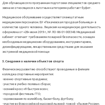
Для обучающихся по программам подготовки специалистов среднего
звена не относящихся к льготным категориям работает буфет.
Медицинское обслуживание осуществляется внештатным
медицинским персоналом. БУ «Покачевская городская больница» в
количестве одного человека. Лицензия на медицинскую деятельность
оформлена от «28» июня 2019 г., № ЛО-86-01-003348. Медицинский
кабинет отвечает требованиям пожарной безопасности, оснащен
необходимым медицинским оборудованием, инструментарием,
дезинфицирующими, лекарственными средствами для оказания
экстренной медицинской помощи
5. Сведения о наличии объектов спорта
Физическому развитию способствуют проводимые в филиале
колледжа спортивные мероприятия:
-военно-спортивные праздники;
-участие в учебно-полевых сборах;
-осенний кросс «Я быстрее всех»;
-городской фестиваль ГТО;
-соревнования по волейболу, баскетболу, футболу;
-участие во Всероссийской массовой лыжной гонкой «Лыжня России».