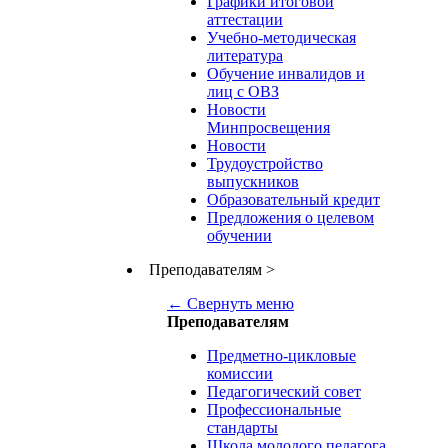
Графики итоговой
аттестации
Учебно-методическая
литература
Обучение инвалидов и
лиц с ОВЗ
Новости
Минпросвещения
Новости
Трудоустройство
выпускников
Образовательный кредит
Предложения о целевом
обучении
Преподавателям
>
← Свернуть меню
Преподавателям
Предметно-цикловые
комиссии
Педагогический совет
Профессиональные
стандарты
Школа молодого педагога